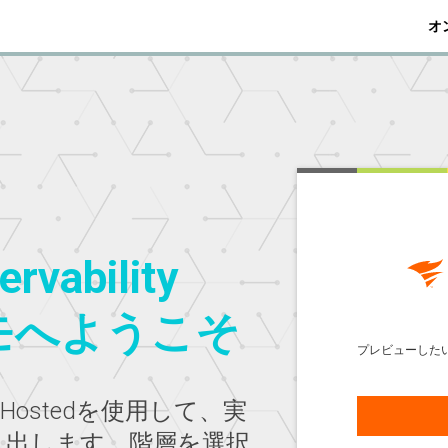
オ
rvability
dデモへようこそ
プレビューした
 Self-Hostedを使用して、実
き出します。階層を選択