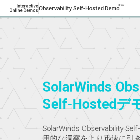
USW
Interactive
Observability Self-Hosted Demo
Online Demos
SolarWinds Obse
Self-Hoste
SolarWinds Observability
用的な洞察をより迅速に引