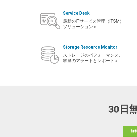
Service Desk
最新のITサービス管理（ITSM）
ソリューション »
Storage Resource Monitor
ストレージのパフォーマンス、
容量のアラートとレポート »
30日
無