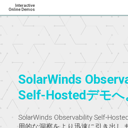
Interactive
Online Demos
SolarWinds Observa
Self-Hostedデ
SolarWinds Observability Self
用的な洞察をより迅速に引き出し